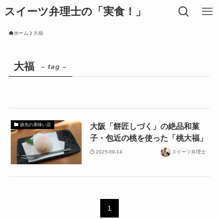
スイーツ弁理士の「実食！」
ホーム
大福
大福
– tag –
大阪「餅匠しづく」の絶品和菓
旅先の美味い店
子・包近の桃を使った「桃大福」
2025-09-14
スイーツ弁理士
1