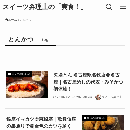
スイーツ弁理士の「実食！」
ホーム
とんかつ
とんかつ
– tag –
矢場とん 名古屋駅名鉄店＠名古
旅先の美味い店
屋｜名古屋めしの代表・みそかつ
初体験！
2019-08-10
2025-01-26
スイーツ弁理士
銀座イマカツ＠東銀座｜歌舞伎座
銀座の美味い店
の裏通りで黄金色のカツを頂く