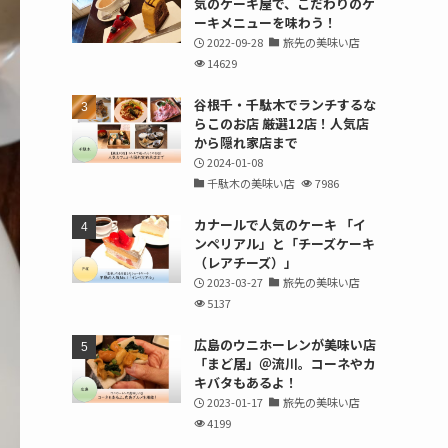
気のケーキ屋で、こだわりのケ
ーキメニューを味わう！
2022-09-28
旅先の美味い店
14629
谷根千・千駄木でランチするな
らこのお店 厳選12店！人気店
から隠れ家店まで
2024-01-08
千駄木の美味い店
7986
カナールで人気のケーキ 「イ
ンペリアル」と「チーズケーキ
（レアチーズ）」
2023-03-27
旅先の美味い店
5137
広島のウニホーレンが美味い店
「まど居」＠流川。コーネやカ
キバタもあるよ！
2023-01-17
旅先の美味い店
4199