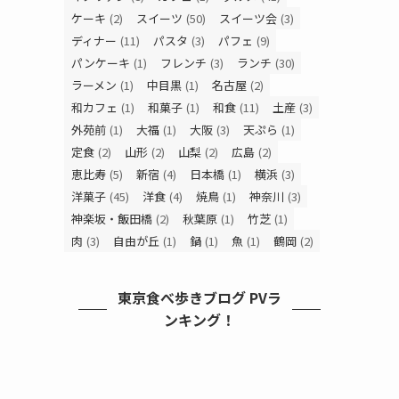
す！
ケーキ
(2)
スイーツ
(50)
スイーツ会
(3)
ディナー
(11)
パスタ
(3)
パフェ
(9)
パンケーキ
(1)
フレンチ
(3)
ランチ
(30)
ラーメン
(1)
中目黒
(1)
名古屋
(2)
和カフェ
(1)
和菓子
(1)
和食
(11)
土産
(3)
外苑前
(1)
大福
(1)
大阪
(3)
天ぷら
(1)
定食
(2)
山形
(2)
山梨
(2)
広島
(2)
恵比寿
(5)
新宿
(4)
日本橋
(1)
横浜
(3)
洋菓子
(45)
洋食
(4)
焼鳥
(1)
神奈川
(3)
神楽坂・飯田橋
(2)
秋葉原
(1)
竹芝
(1)
肉
(3)
自由が丘
(1)
鍋
(1)
魚
(1)
鶴岡
(2)
東京食べ歩きブログ PVラ
ンキング！