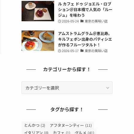
ル カフェ ドゥ ジョエル・ロブ
ション＠日本橋で人気の「ルー
ジュ」を味わう
2026-05-24
東京の美味い店
アムストラムグラム＠恵比寿。
キルフェボン出身のパティシエ
が作るフルーツタルト！
2026-05-17
東京の美味い店
カテゴリーから探す！
カ
テ
ゴ
リ
タグから探す！
ー
か
ら
とんかつ
(2)
アフタヌーンティー
(11)
探
イタリアン
(8)
カフェ
(1)
グルメ
(41)