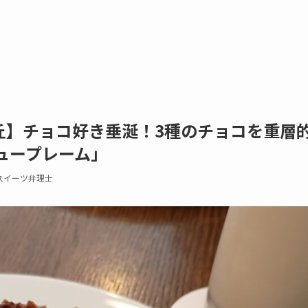
丘】チョコ好き垂涎！3種のチョコを重層
ュープレーム」
スイーツ弁理士