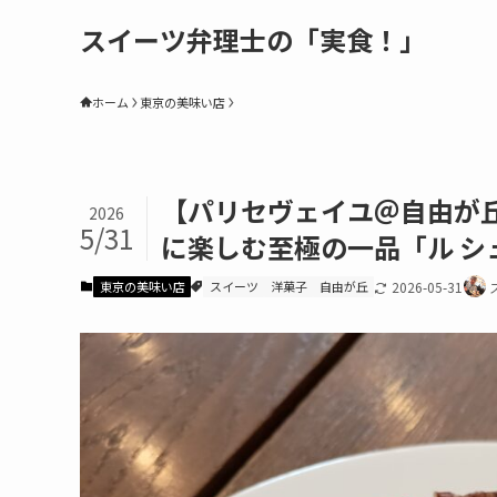
スイーツ弁理士の「実食！」
ホーム
東京の美味い店
【パリセヴェイユ＠自由が
2026
5/31
に楽しむ至極の一品「ル シ
東京の美味い店
スイーツ
洋菓子
自由が丘
2026-05-31