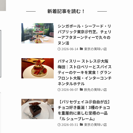
新着記事を読む！
シンガポール・シーフード・リ
パブリック東京＠竹芝。チェリ
ーアフタヌーンティーで久々の
ヌン活
2026-06-14
東京の美味い店
パティスリー ストレス＠大阪
梅田｜ストロベリーとスパイス
ティーのケーキを実食！グラン
フロント大阪・インターコンチ
ネンタルホテル
2026-06-07
旅先の美味い店
【パリセヴェイユ＠自由が丘】
チョコ好き垂涎！3種のチョコ
を重層的に楽しむ至極の一品
「ル シュープレーム」
2026-05-31
東京の美味い店