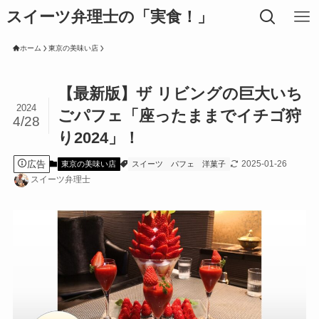
スイーツ弁理士の「実食！」
ホーム
東京の美味い店
【最新版】ザ リビングの巨大いち
2024
ごパフェ「座ったままでイチゴ狩
4/28
り2024」！
広告
2025-01-26
東京の美味い店
スイーツ
パフェ
洋菓子
スイーツ弁理士